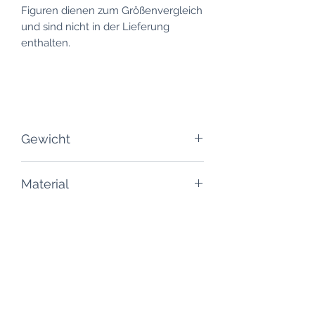
Figuren dienen zum Größenvergleich
und sind nicht in der Lieferung
enthalten.
Gewicht
150 Gramm
Material
PLA / Kunstoff
Versand
Lieferzeit: 10 - 20 Werktage
Bemalung
Versandkosten (inklusive gesetzliche
Mehrwertsteuer)
Das Produkt wird bemalt geliefert,