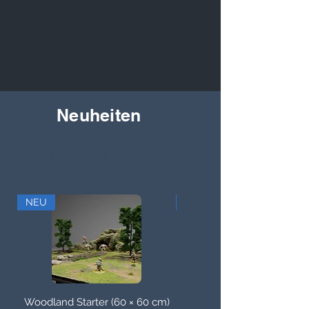
Neuheiten
Titelseite
NEU
NEU
Woodland Starter (60 × 60 cm)
Desert Set 0,90 m X 0,9