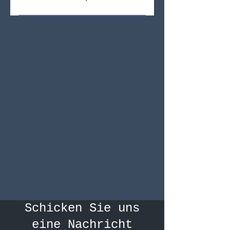
Ja, meine 3D-Druckdateien sind
mit den meisten handelsüblichen
3D-Druckern kompatibel und
einfach zu nutzen.
Schicken Sie uns
eine Nachricht