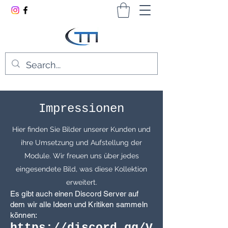
Impressionen
Hier finden Sie Bilder unserer Kunden und
ihre Umsetzung und Aufstellung der
Module. Wir freuen uns über jedes
eingesendete Bild, was diese Kollektion
erweitert.
Es gibt auch e
inen Discord Server auf
dem wir alle Ideen und Kritiken sammeln
können:
https://discord.gg/V