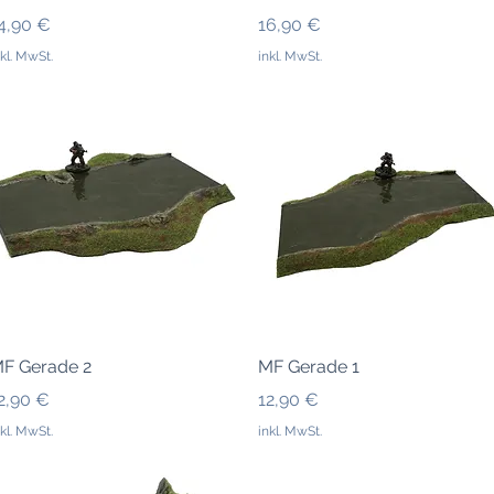
reis
Preis
4,90 €
16,90 €
nkl. MwSt.
inkl. MwSt.
Schnellansicht
Schnellansicht
F Gerade 2
MF Gerade 1
reis
Preis
2,90 €
12,90 €
nkl. MwSt.
inkl. MwSt.