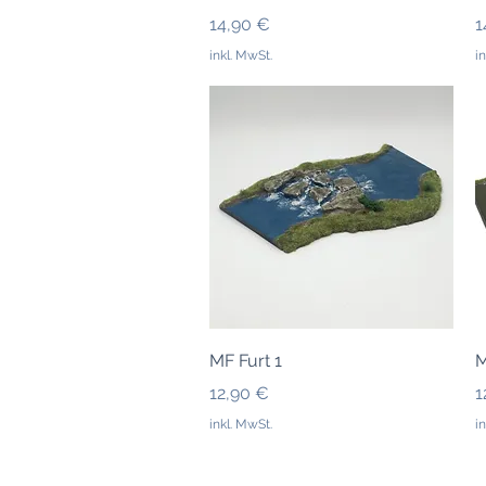
Preis
P
14,90 €
1
inkl. MwSt.
i
Schnellansicht
MF Furt 1
M
Preis
P
12,90 €
1
inkl. MwSt.
i