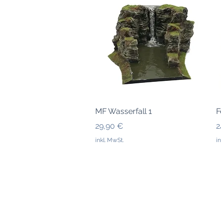
Schnellansicht
MF Wasserfall 1
F
Preis
P
29,90 €
2
inkl. MwSt.
i
Impressum
Datenschutzerklärung
AGBs
Widerrufsrecht
Versandbedigungen