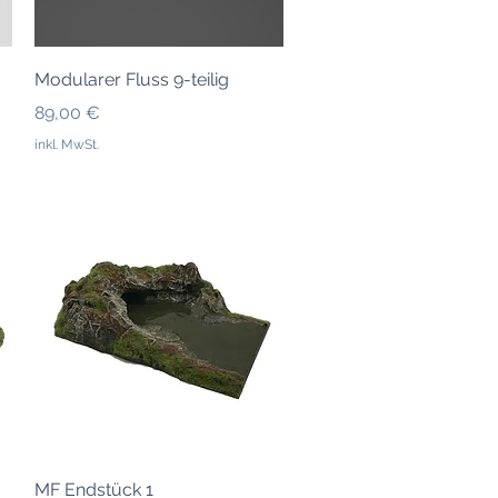
Schnellansicht
Modularer Fluss 9-teilig
Preis
89,00 €
inkl. MwSt.
Schnellansicht
MF Endstück 1