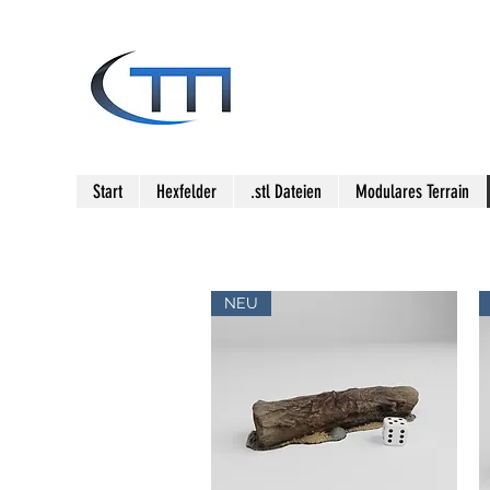
Start
Hexfelder
.stl Dateien
Modulares Terrain
NEU