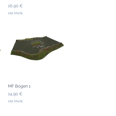
Preis
16,90 €
inkl. MwSt.
Schnellansicht
MF Bogen 1
Preis
14,90 €
inkl. MwSt.