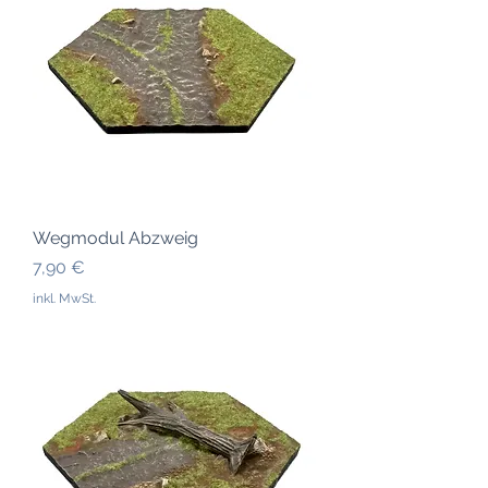
Wegmodul Abzweig
Preis
7,90 €
inkl. MwSt.