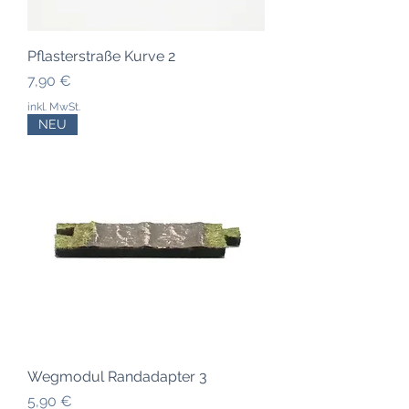
Pflasterstraße Kurve 2
Preis
7,90 €
inkl. MwSt.
NEU
Wegmodul Randadapter 3
Preis
5,90 €