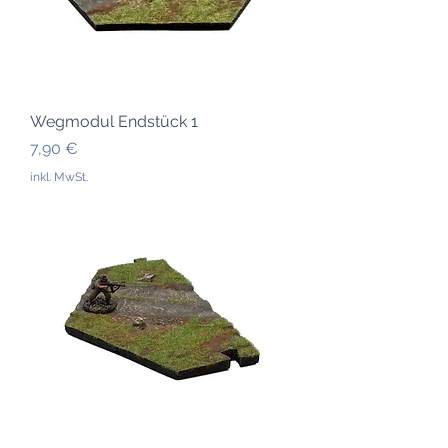
Wegmodul Endstück 1
Preis
7,90 €
inkl. MwSt.