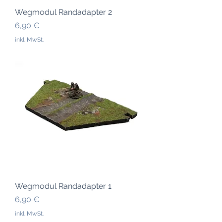
Wegmodul Randadapter 2
Preis
6,90 €
inkl. MwSt.
Wegmodul Randadapter 1
Preis
6,90 €
inkl. MwSt.