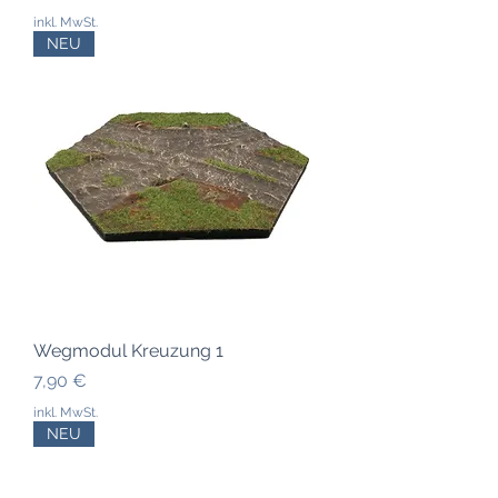
inkl. MwSt.
NEU
Wegmodul Kreuzung 1
Preis
7,90 €
inkl. MwSt.
NEU