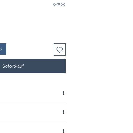
0/500
b
Sofortkauf