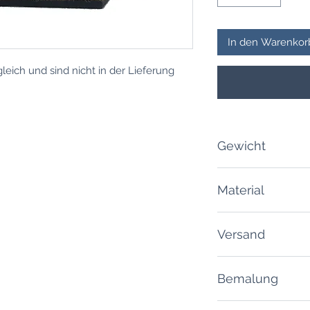
In den Warenkor
eich und sind nicht in der Lieferung
Gewicht
200 Gramm
Material
PLA / Kunstoff
Versand
Lieferzeit: 10 - 20
Bemalung
Versandkosten (ink
Mehrwertsteuer)
Das Produkt wird be