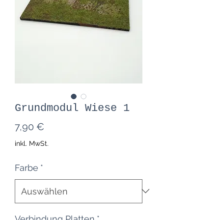
Grundmodul Wiese 1
Preis
7,90 €
inkl. MwSt.
Farbe
*
Verbindung Platten
*